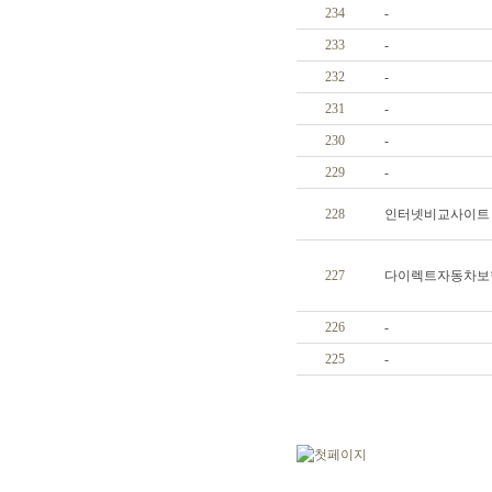
234
-
233
-
232
-
231
-
230
-
229
-
228
인터넷비교사이
227
다이렉트자동차보
226
-
225
-