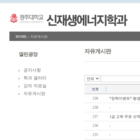
HOME
»
자유게시판
자유게시판
열린광장
공지사항
학과 갤러리
강의 자료실
번호
자유게시판
239
*장학이벤트* 평
238
-
237
1급 교육 무료 선
236
-
235
-